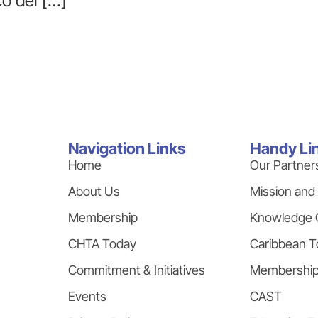
o del […]
Navigation Links
Handy Li
Home
Our Partner
About Us
Mission and
Membership
Knowledge 
CHTA Today
Caribbean T
Commitment & Initiatives
Membershi
Events
CAST