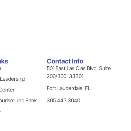
nks
Contact Info
s
501 East Las Olas Blvd, Suite
200/300, 33301
 Leadership
Fort Lauderdale, FL
Center
305.443.3040
ourism Job Bank
p