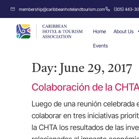
membership@caribbeanhotelandtourism.com
(305) 443-3
Home
About Us
Events
Day:
June 29, 2017
Colaboración de la CH
Luego de una reunión celebrada 
colaborar en tres iniciativas pri
la CHTA los resultados de las inv