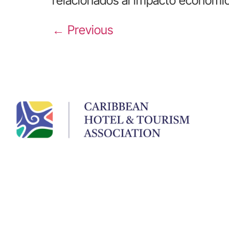
relacionados al impacto económic
←
Previous