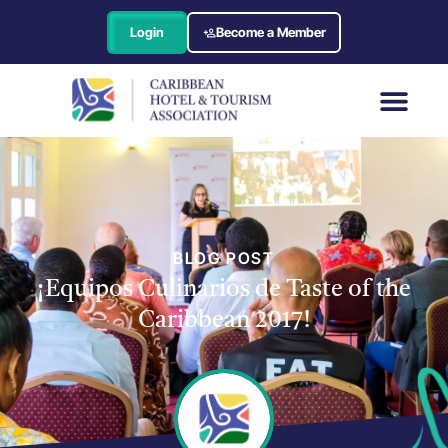
Login
Become a Member
BLOG POST
¡Equipos Culinarios de Taste of the
Caribbean 2017!