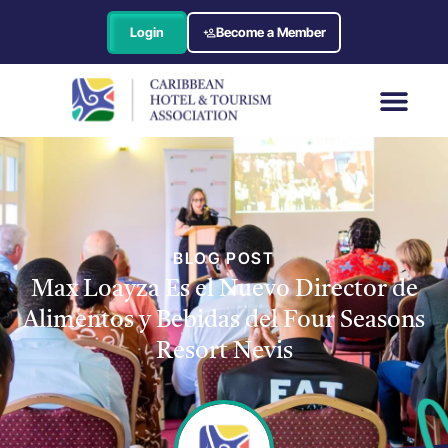
Login
Become a Member
BLOG POST
Max Loayza Es el Nuevo Director de
Alimentos y Bebidas del Four Seasons
Resort Nevis