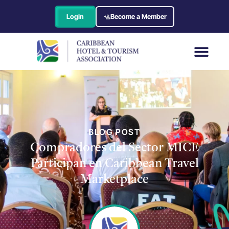
Login
Become a Member
BLOG POST
Compradores del Sector MICE
Participan en Caribbean Travel
Marketplace